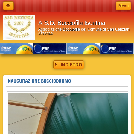
Menu
A.S.D. Bocciofila Isontina
Associazione Bocciofila del Comune di San Canzian
d'Isonzo
INDIETRO
INAUGURAZIONE BOCCIODROMO